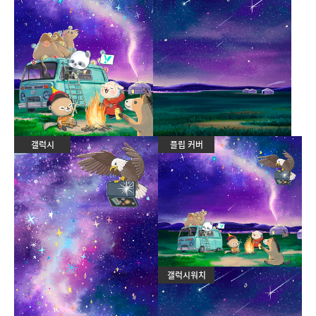
갤럭시
플립 커버
갤럭시워치