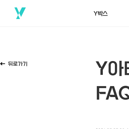
Y박스
Y아
뒤로가기
FA